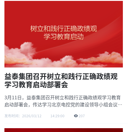
其地方工作实践，系统研读习近平总书记在省部级主要领
导干部专题研讨班及党的二十届四中全会第二次全体会议
上的重要讲话精神，观看“十五五”开局为何强调政绩
益泰集团召开树立和践行正确政绩观
学习教育启动部署会
3月11日，益泰集团召开树立和践行正确政绩观学习教育
启动部署会，传达学习北京电控党的建设领导小组会议精
神，对在益泰集团开展树立和践行正确政绩观学习教育进
发布时间：2026/03/12
14:29:00
207
行研究部署。益泰集团党委书记、董事长李德友出席会议
并作动员讲话，益泰集团党委副书记、总经理赵德智宣读