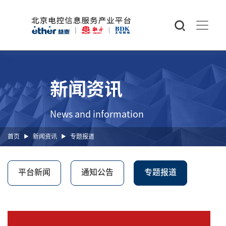
新闻资讯
News and information
首页
新闻资讯
专题报道
▶
▶
平台新闻
通知公告
专题报道