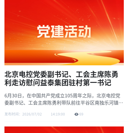
观序厅、倡廉厅、明纪厅、警示厅、展望厅五大展厅。系
统学习了中华优秀传统廉政文化发展脉络、党的百年纪律
建设奋斗历程，通过图文史料、典型案例、情景展示等多
种
北京电控党委副书记、工会主席陈勇
利走访慰问益泰集团驻村第一书记
6月30日，在中国共产党成立105周年之际，北京电控党
委副书记、工会主席陈勇利带队前往平谷区南独乐河镇峨
嵋山村走访慰问益泰集团派出的驻村第一书记，调研帮扶
发布时间：2026/07/02
14:19:00
69
需求，助力推进乡村全面振兴。益泰集团党委副书记、纪
委书记、工会主席黄永波和北京电控干部人才部，党建工
作部，工会办公室负责同志陪同慰问调研。 在座谈交流