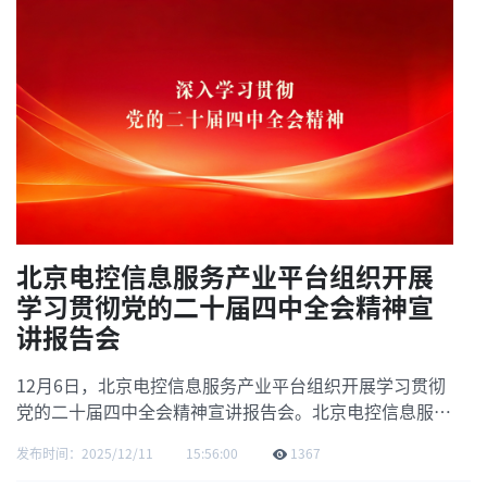
党委书记、董事长李德友主持宣讲会，平台领导班子成
员、所属企业领导班子和相关部门负责人参加宣讲会。北
京电控总部有关部门负责人到会指导。 李前在宣讲中指
北京电控信息服务产业平台组织开展
学习贯彻党的二十届四中全会精神宣
讲报告会
12月6日，北京电控信息服务产业平台组织开展学习贯彻
党的二十届四中全会精神宣讲报告会。北京电控信息服务
产业平台党委书记、董事长李德友作宣讲报告并对贯彻落
发布时间：2025/12/11
15:56:00
1367
实全会精神作出部署。北京电控信息服务产业平台领导班