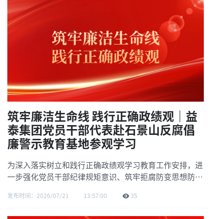
数据智能为核心发展方向，深耕数字企业与数字政务关键
业务领域和典型应用场景，致力于面向客户提供安全可
筑牢廉洁生命线 践行正确政绩观｜益
泰集团党员干部代表赴石景山反腐倡
廉警示教育基地参观学习
为深入落实树立和践行正确政绩观学习教育工作安排，进
一步强化党员干部纪律规矩意识、筑牢拒腐防变思想防
线，近日，益泰集团组织党员干部代表前往石景山反腐倡
发布时间：2026/07/21
13:57:00
35
廉警示教育基地，开展以“生命线的警示”为主题的沉浸
式警示教育学习。 全体人员在讲解员的带领下，依次参