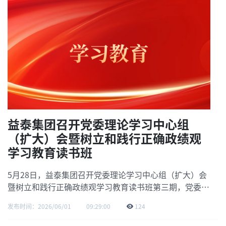
加党课。会议由益泰集团党委委员、副总经理陈玉峰主
持。 赵德智以“校准政绩坐标 奋楫数智蓝海——奋力开
创益泰集团信息服务产业高质量发展新局面”为题，
益泰集团召开党委理论学习中心组
（扩大）会暨树立和践行正确政绩观
学习教育读书班
5月28日，益泰集团召开党委理论学习中心组（扩大）会
暨树立和践行正确政绩观学习教育读书班第三期，党委书
记、董事长、总经理赵德智主持会议，党委理论学习中心
发布时间：2026/06/01
09:29:00
124
组成员参加学习并研讨，部分年轻干部列席会议。 会议
深入学习《习近平总书记关于正确政绩观的重要论述》及